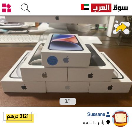
3
/
1
Sussane
3121 درهم
رأس الخيمة