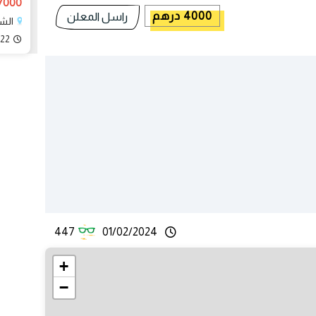
47000 د
4000 درهم
راسل المعلن
الشا
022
447
01/02/2024
+
−