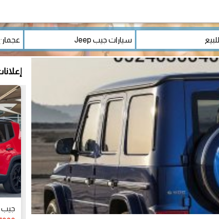
إعلانا
جيب ري