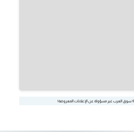
ا! سوق العرب غير مسؤولة عن الإعلانات المعروضة!