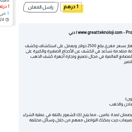
i.com
1 درهم
1 درهم
راسل المعلن
دبي، e of Basilan
024
أحدث هذه الأجهزة هو Great Neutron . يأتي هذا الجهاز بسعر مغري يبلغ 2500 دولار ويعمل على استكشاف وكشف
ة متقدمة تساعد في الكشف عن الأحجام الصغيرة والكبيرة على
ة من أفضل المصانع العالمية في مجال تصنيع وتجارة أجهزة كشف الذهب
تميز.
ودة المنتج وكفاءته بضمان لمدة عامين ، مما يتيح لك الشعور بالثقة في عملية الشراء.
لمبيعات حيث يمكنك التواصل معهم من خلال وسائل مختلفة