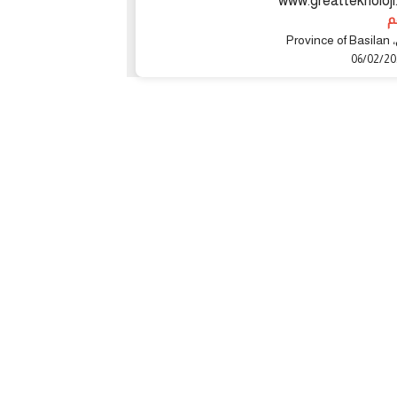
ji.com great 4s
www.greatteknoloj
1 درهم
Provinc
دبي، Province of Basilan
06/02/2024
06/02/2