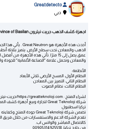
Greatdetecto
دبي
اجهزة كشف الذهب جريت نيترون www.greatteknoloji.com - Province of Basilan | دبي
الذهب والمعادن تحت سطح الأرض. يتميز بثلاثة أنظم
عمق يصل إلى 15 مترًا. تأتي هذه الأجهز
والمعادن وتحمل علامة "الصناعة الألمانية" للجودة وال
الأنظمة:
النظام الأول: المسح الأرضي ثلاثي الأبعاد
النظام الثاني: التمييز بين المعادن
النظام الثالث: نظام الصوت
لشراء المنتج : https://greatteknoloji.com/جريت-نيترون/
شركة Great Teknoloji لتجارة وبيع أجهزة كشف المعادن والذهب
تركيا اسطنبول
تضمن شركة Great Teknoloji ج
تقدم الشركة الدعم والاستفسارات من خلال فريق ا
كالاتصال المباشر والواتس اب.
من خارج تركيا: 00905314925518