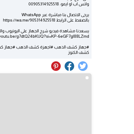
واتس اب او ايمو: 00905314925518
يرجى الاتصال بنا مباشرة عبر WhatsApp
بالضغط على الرابط https://wa.me/905314925518
يسعدنا مشاهدة فيديو شرح الجهاز علي اليوتيوب والا
//youtu.be/g7dtQ24bKUQ?si=KP-6eGF7gl88LZmd
#جهاز كشف الذهب #اجهزة كشف الذهب #جهاز كشف
كشف الكنوز