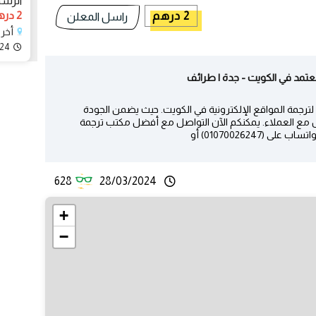
الرسم
2 درهم
2 درهم
راسل المعلن
أخر
024
تمد في الكويت - جدة | طرائف
زًا لترجمة المواقع الإلكترونية في الكويت. حيث يضمن الجودة
 مع العملاء. يمكنكم الآن التواصل مع أفضل مكتب ترجمة
معتمد في الكويت .من خلال التواصل هاتفيًا أو عبر الواتساب على (01070026247) أو
628
28/03/2024
+
−