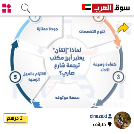
dinazaki
2 درهم
طرائف