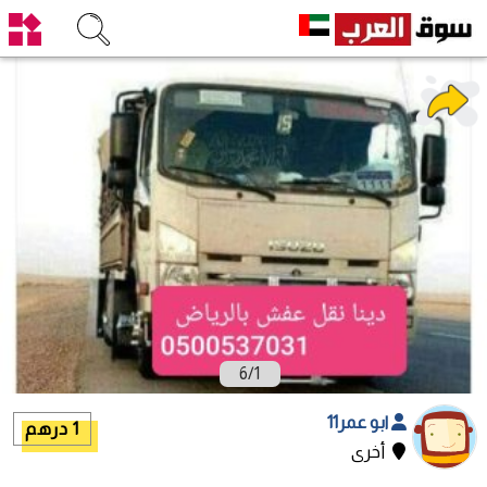
6
/
1
ابو عمر11
1 درهم
أخرى