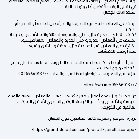
أو استخدام أوضاع الترددات المتعددة للكشف عن جميع الأهداف والأحجام
في نفس الوقت لأفضل أداء وتوفير الوقت.
استخدامات الجهاز:
البحث عن العملات المعدنية القديمة والحديثة من الفضة أو الذهب أو
البرونز.
كشف القطع الصغيرة مثل الحلي والمجوهرات (الخواتم، الأساور، وغيرها).
الكشف عن المعادن الحديدية مثل الحديد والمعادن المغناطيسية.
الكشف عن المعادن غير الحديدية مثل الفضة والبلاتين وغيرها.
ستة أوضاع للاكتشاف:
اختيار أحد أوضاع الكشف الستة المناسبة للظروف المختلفة بناءً على حجم
الأهداف ونوع التضاريس.
لمزيد من المعلومات، تواصلوا معنا عبر الواتساب: 0096566018777
https://wa.me/96566018777
جراند ديتيكتورز تقدم أفضل أجهزة كشف الذهب والمعادن الثمينة والمياه
الجوفية والألماس والأحجار الكريمة، الوكيل الحصري لأفضل الماركات
العالمية في الكويت.
لزيارة الموقع ومعرفة كافة التفاصيل حول الجهاز:
https://grand-detectors.com/product/garrett-ace-apex/