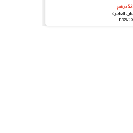
مجاني
رهم
523000 درهم
ان، العامرة
عجمان، العامرة
10/09/2024
11/09/2