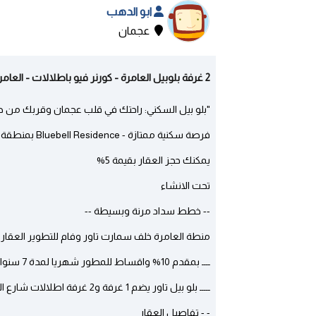
ابو الدهب
عجمان
2 غرفة بلوبيل العامرة - كورنر فيو باطلالات - العامرة | عجمان
"بلو بيل السكني: راحتك في قلب عجمان وقربك من ط
فرصة سكنية ممتازة - Bluebell Residence بمنطقة العامرة - بأقل مقدم واقساط 7 سنوات
يمكنك حجز العقار بقيمة 5%
تحت الانشاء
-- خطط سداد مرنة وبسيطة --
منطة العامرة خلف سمارت تاور وفام للتطوير العقاري 
ــــ بمقدم 10% واقساط للمطور شهريا لمدة 7 سنوات بشيكات شخصية دون بنك - بدون رسوم تسجيل
ـــــ بلو بيل تاور يضم 1 غرفة و2 غرفة اطلالات شارع الشيخ زايد وجامعة الوطن و مجمع ازها
- - تفاصيل العقار