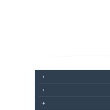
+
+
+