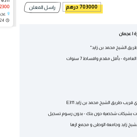
e311
522300 د
703000 درهم
راسل المعلن
عجم
024
ريق الشيخ محمد بن زايد"
قريب طريق الشيخ محمد بن زايد E311