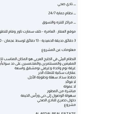
ـــ نادي صحي
ـــ نظام حماية 24/7
ـــ مراكز للتنزه والتسوق
موقع العقار : العامرة - خلف سمارت تاور وفام للتط
3 دقائق حديقة الحميدية - 13 دقائق لوسط عجمان - 20 دقيقة للشارقة ــ 30 دقيقة لدبي
معلومات عن المشروع
النظام البيئي في الخليج العربي هو المكان المناسب لك.يعد Bluebell Residence نقطة الانطلاق ال
المقيمين والمستثمرين والمتحمسين على حد سواءأب
غرفة نوم واحدة وغرفتي نومشقق واسعة
عقارات سكنية للتملك الحر
خطط سداد سهلة وطويلة الأجل
لا فوائد
لا عمولة
مباشرة من المطور
سهولة الوصول إلى دبي ورأس الخيمة
دخول حصري للنادي الصحي
مشروع
AL AFDAL REAL ESTATE