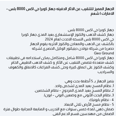
الجهاز المميز للتنقيب عن الاثار الدفينه جهاز كوبرا جي اكس 8000 بلس -
الامارات | شعم
جهاز كوبرا جي اكس 8000 بلس
جهاز كشف الذهب والكنوز الإستشعاري بعيد المدي جهاز كوبرا
جي اكس 8000 بلس النسخه الاحدث لعام 2024
بالكشف عن الذهب والمعادن والكنوز الاثريه يقوم الجهاز
حصريا من شركة جولدن ديتيكتور الوكيل الحصري لشركه
Geo Ground
جهاز كوبرا جي اكس 8000 شامل ومتكامل يمكن استخدامه في تطبيقات
كشف متعددة تتضمن التنقيب عن الآثار و كشف الذهب الطبيعي الخام
وكشف الكنوز على اعماق كبيرة وحتى كشف الفراغات كالانفاق والكهوف
والسراديب
يتميز الجهاز بـ 5 أنظمة بحث وهي:
1ـ نظام المسح بعيد المدى لشخص واحد.
2ـ نظام المسح بعيد المدى المزدوج – نظام الشخصين.
3ـ نظام البحث الأيوني مع وضعين (ايوني – ايون).
4 - نظام بايونيك.
5 - نظام مسح الأرض ثلاثي الابعاد
ضمان ذهبي لمدة خمس سنوات مع التدريب و المتابعة المجانية طوال فترة
الضمان من مهندسين قسم الدعم الفني.