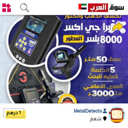
MetalDetecto
1 درهم
شعم