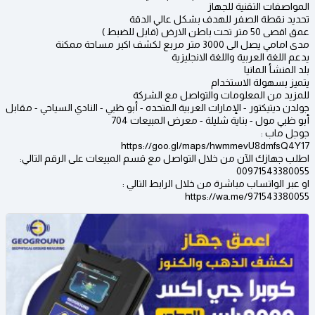
المواصفات التقنية للجهاز
تحديد نقطة الصفر للهدف بشكل عالي الدقة
عمق اقصى 50 متر تحت باطن الارض (قابل للضبط )
مدى امامي يصل الى 3000 متر مربع لكشف اكبر مساحة ممكنة
يدعم اللغة العربية واللغة الانجليزية
بلد المنشأ المانيا
يتميز بسهولة الاستخدام
للمزيد من المعلومات والتواصل مع الشركة
جولدن ديتيكتور - الإمارات العربية المتحده - أبو ظبي - النادي السياحي - مقابل
أبو ظبي مول - بناية شليلة - معرض المبيعات 704
جوجل ماب :
https://goo.gl/maps/hwmmevU8dmfsQ4Y17
اطلب جهازك الآن من خلال التواصل مع قسم المبيعات على الرقم التالي:
00971543380055
او عبر الواتساب مباشرة من خلال الرابط التالي :
https://wa.me/971543380055