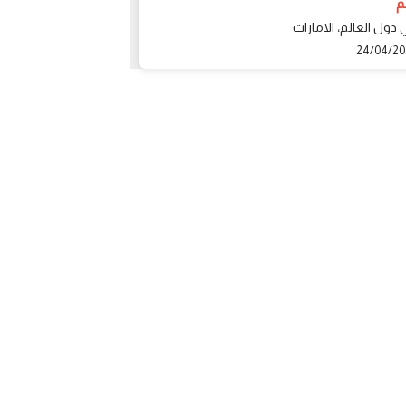
1 درهم
 دول العالم، الامارات
الشارقة، الامارات
03/04/2024
24/04/2