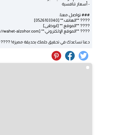
- أسعار تنافسية
### تواصل معنا:
???? **الهاتف:** [0526103340]
???? **الموقع:** [ابوظبى]
???? **الموقع الإلكتروني:** [https://wahet-alzohor.com/]
دعنا نساعدك في تحقيق حلمك بحديقة مميزة! ????