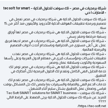
شركة برمجيات في مصر – تك سوفت للحلول الذكية – tec soft for smart
- الامارات | دبي
شركة تك سوفت للحلول الذكية هي شركة برمجيات في مصر تعمل في
تصميم وبرمجة تطبيقات الهواتف الذكية الأندرويد والأيفون منذ أكثر من 15
سنة .
• شركة تك سوفت للحلول الذكية هي شركة برمجيات في مصر لها أوراق
رسمية مرخصة ومقر رسمي .
• شركة تك سوفت للحلول الذكية هي شركة برمجيات في مصر لديها فريق
عمل على أعلى مستوى من الاحترافية وباستخدام أحدث أدوات التصميم
والبرمجة العالمية .
• شركة تك سوفت للحلول الذكية هي شركة برمجيات في مصر نفذت
تطبيقات لشركات ومؤسسات كبرى في معظم الدول العربية وعلى رأسها
السعودية والكويت وسلطنة عمان ومصر .
• شركة تك سوفت للحلول الذكية هي شركة برمجيات في مصر توفر لك
خدمة التحليل الفني الكامل وتقدم لك الحلول البرمجية لكل أفكارك في
التطبيق .
• شركة تك سوفت للحلول الذكية هي شركة برمجيات في مصر تقدم لك
خدمات الدعم الفني والصيانة والسرفرات بما يضمن لك حل المشاكل بوقت
قياسي وضمان عمل التطبيق بشكل سليم أثناء التشغيل .
• شركة تك سوفت – Tec Soft SMART solutions for SMART business
للمزيد عن شركة تك سوفت للحلول الذكية يرجى الضغط على الرابط التالي
????
https://tec-soft.net/