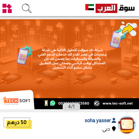
4
/
1
soha yasser
50 درهم
دبي