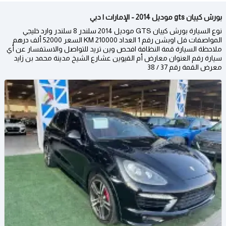
بورش كييان gts موديل 2014 - الإمارات | دبي
نوع السيارة بورش كييان GTS موديل 2014 سلندر 8 سلندر وارد خليجي
المواصفات فل اوبشن رقم 1 العداد 210000 KM السعر 52000 ألف درهم
ملاحظة السيارة قمة النظافة افحص وين تريد للتواصل والاستفسار عن أي
سيارة رقم العنوان معارض أم القيوين عشارع الشيخ مدينة محمد بن زايد
معرض القمة رقم 37 / 38