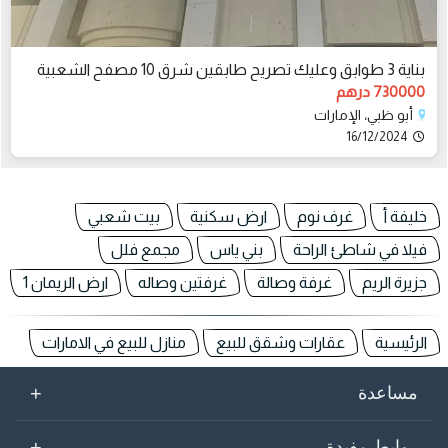
بناية 3 طوابق وعليك تصريح طابقين شرق 10 مصفح الشعبية
730000 درهم
أبو ظبي، الإمارات
16/12/2024
خليفة أ
غرف نوم
ارض سكنية
بيت شعبي
فيلا في شاطئ الراحة
بني ياس
مجمع فلل
جزيرة الريم
غرفة وصالة
غرفتين وصاله
ارض الريمان 1
الرئيسية
عقارات وشقق للبيع
منازل للبيع في الامارات
+
مساعدة
+
روابط مفيدة