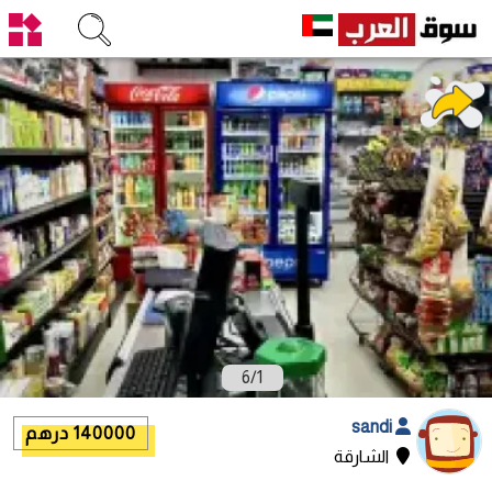
6
/
1
sandi
140000 درهم
الشارقة