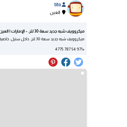
tito
العين
ميكروويف شبه جديد سعة 30 لتر. - الإمارات | العين
ميكروويف شبه جديد سعة 30 لتر. داخل ستيل. خاصية الشواء. 100 درهم فقط. البيع بداعي السفر
+971 54 787 4775