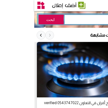
ت مشابهة
ان في التعاون 0543747022 verified
تصليح أفران في المجاز 543747022