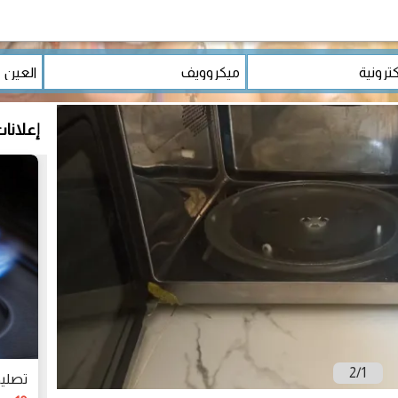
إعلانا
2
/
1
تصليح أفر