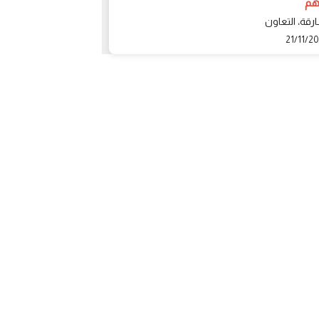
10 درهم
رقة، التعاون
الشارقة، Sharjah
20/11/2024
21/11/2