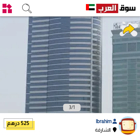
3
/
1
Ibrahim
525 درهم
الشارقة