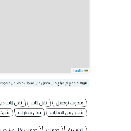
Leaflet
تنبيه!
لا تدفع أي مبلغ حتى تحصل على منتجك كاملا غير منقوص
مندوب توصيل
نقل اثاث
نقل اثاث دب
شحن من الامارات
نقل سيارات
شركا
الرئيسية
خدمات
خدمات نقل و شحن في