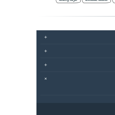
+
+
+
+