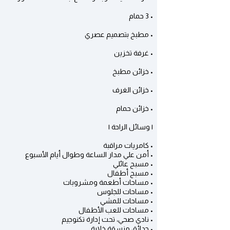
• 3 حمام
• مطبخ بتصميم عصري
• غرفة تخزين
• خزائن مطبخ
• خزائن الغرف
• خزائن حمام
| وسائل الراحة |
• كامريات مراقبة
• أمن علي مدار الساعة وطوال أيام الأسبوع
• مسبح عائلي
• مسبح أطفال
• مساحات أطعمة ومشروبات
• مساحات للجلوس
• مساحات للمشي
• مساحات للعب الأطفال
• نادي صحي، تحت إدارة تكنوجيم
• حدائق منسقة خلابة