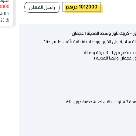
الحو
4500000
1012000 درهم
راسل المعلن
الش
025
 - كريك تاور وسط المدينة | عجمان
لالة ساحرة على الخور، ووحدات فندقية بأقساط مريحة"
 عجمان وايضا المدينة |