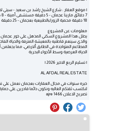
| موقع العقار : شارع الشيخ راشد بن سعيد - سيتي ل
7 دقائق مارينا عجمان - 5 دقيقة مستشفى أمينة - 8 دقائق شاطئ البحر - 41 دقيقة سيتي سنتر عجمان
18 دقيقة محمية الزوراءالطبيعية بعجمان - 25 دقيقة مطار دبي الدولي
معلومات عن المشروع
يطل هذا المشروع السكني المذهل علي خور عجمان
والذي سينعم قاطنيه بالمعيشة المترفة والحياة الفاخر
المطاعم المتواجدة في الطابق ألارضي، مما يجعلمن أب
الحياة العرصية وسط الأجواء البحرية
| تسليم الربع الاخير 2026 |
AL AFDAL REAL ESTATE
خبره سنوات في مجال العقارات بعجمان نعمل علي ت
لنكتسب ثقتكم الغاليه ونكون دائما قادرين علي حماية
تصريح الاعلان ajre 1466