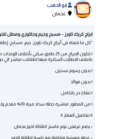
ابو الدهب
عجمان
ابراج كريك تاورز - مسبح وجيم وجاكوزي ومطل للخور
"كل ما تتمناه في أبراج كريك تاورز: جيم، مسابح، إط
| تتكون الابراج من 25 طابق سكني بأختلاف الوحدات حيث يضم من 1 - 3 غرفة وصالة
باختلاف الاطلات الساحرة منها اطلالات مباشر الي خور
| بدون رسوم تسجيل
| بدون فوائد
| تملك حر بالكامل
| من المطور مباشرة خطة سداد مرنة 10% مقدم ولمدة 7 سنوات باقساط شخصية دون بنك
|| تفاصيل العقار ||
• يضم غرفتين نوم ماستر اطلالة لخورعجمان
• غرفة معيشة وبلكونة مع جلسة اطلالة للخور