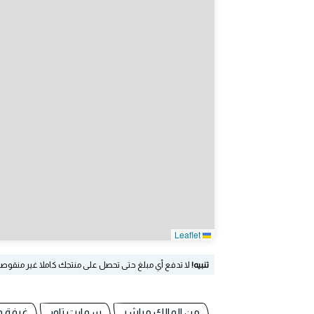
Leaflet
تنبيه!
لا تدفع أي مبلغ حتى تحصل على منتجك كاملا غير منقوص
من المالك مباشر
سمارت تاور
غرفة و