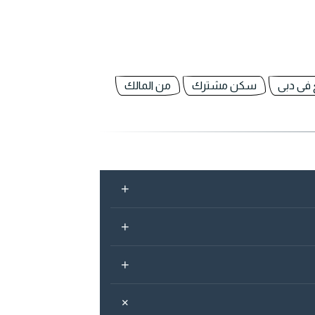
فى دبى
سكن مشترك
من المالك
+
+
+
+