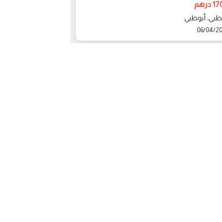
بالكامل للإيجار
درهم
15000 درهم
 ظبي، أبوظبي
عجمان، الياسمين
06/04/2
04/04/2025