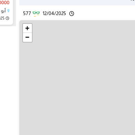
170000 
أبو
577
12/04/2025
025
+
−