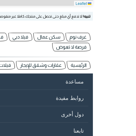
Leaflet
تنبيه!
لا تدفع أي مبلغ حتى تحصل على منتجك كاملا غير منقوص
غرف نوم
سكن عمال
فيلا دبي
في
فرصة لا تعوض
الرئيسية
عقارات وشقق للإيجار
فيلات 
مساعدة
روابط مفيدة
دول أخرى
تابعنا