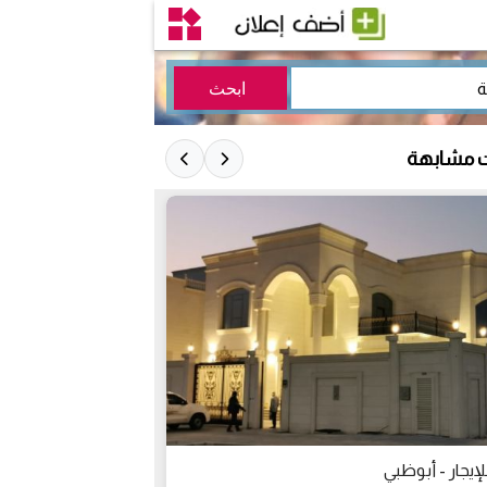
ت مشابهة
فيلا ثلاث غرف ماس
لإيجار - أبوظبي