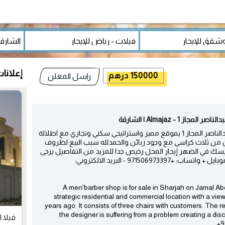
إعلانا
150000 درهم
راسل المعلن
- Almajaz | الشارقة
صالون حلاقة رجالي للبيع في الشارقة بشارع جمال عبدالناصر المجاز 1 يموقع مميز واستراتيجي سكني وتجاري مع اطلالة
لمحل منذ 40 سنة المحل مكون من ثلاث كراسي مع وجود زبائن والحمدلله سبب البيع لظروف
ك في الضهر إيجار المحل رخيص جدا للمزيد من التفاصيل يرجى
الاتصال أو ارسال رسالة على الواتساب وشكرا لكم​ / موبايل + واتساب: +971506973397 - البريد الالكتروني:
A men'barber shop is for sale in Sharjah on Jamal Abd
strategic residential and commercial location with a v
years ago. It consists of three chairs with customers. The 
the designer is suffering from a problem creating a dis
فيلا ل
+9