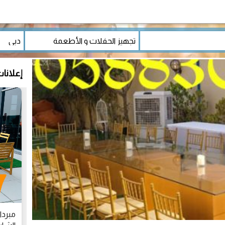
إعلانا
مبردا