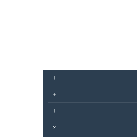
+
+
+
+