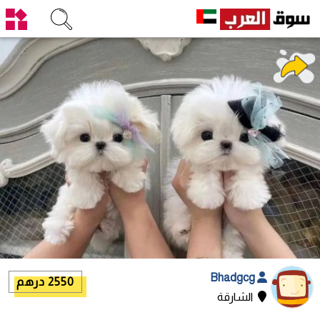
Bhadgcg
2550 درهم
الشارقة