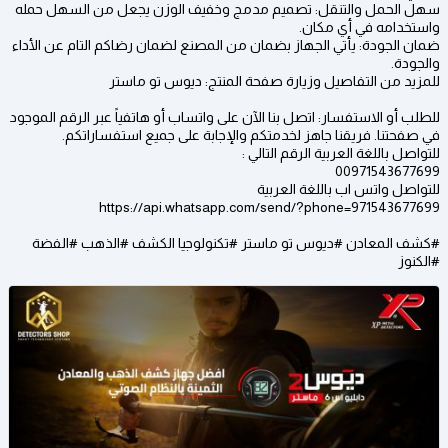
سهل الحمل والتنقل: تصميم مدمج وخفيف الوزن يجعل من السهل حمله
واستخدامه في أي مكان.
ضمان الجودة: يأتي الجهاز بضمان من المصنع لضمان رضاكم التام عن الأداء
والجودة.
للمزيد من التفاصيل وزيارة صفحة المنتج: ديوس تو ماستر
للطلب أو الاستفسار: اتصل بنا الآن على واتساب أو هاتفياً عبر الرقم الموجود
في صفحتنا. فريقنا جاهز لخدمتكم والإجابة على جميع استفساراتكم.
للتواصل باللغة العربية الرقم التالي :
00971543677699
للتواصل واتس اب باللغة العربية
https://api.whatsapp.com/send/?phone=971543677699
#كشف المعادن #ديوس تو ماستر #تكنولوجيا الكشف #الذهب #الفضة
#الكنوز