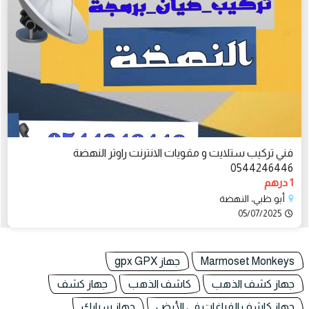
فني تركيب ستلايت و مقويات الانترنت راوتر النهضة
0544246446
1 درهم
أبو ظبي، النهضة
05/07/2025
Marmoset Monkeys
جهاز gpx GPX
جهاز كشف الذهب
كاشف الذهب
جهاز كشف
جهاز كاشف الفراغات في الأرض
جهاز سبارك