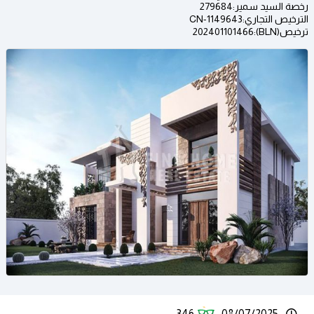
رخصة السيد سمير:279684
الترخيص التجاري:CN-1149643
ترخيص(BLN):202401101466
346
08/07/2025