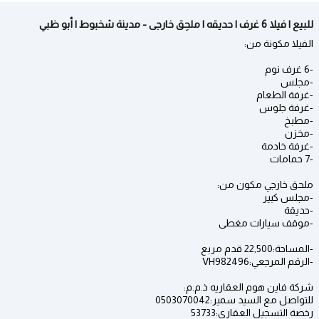
للبيع | فيلا 6 غرف | حديقه | ملحِق خارجى - مدينة شخبوط | أبو ظبي
الفيلا مكونة من:
-6 غرف نوم
-مجلس
-غرفة الطعام
-غرفة جلوس
-مطبخ
-مخزن
-غرفة خادمة
-7 حمامات
ملحق خارجي مكون من:
-مجلس كبير
-حديقة
-موقف سيارات مغطى
-المساحة:22,500 قدم مربع
-الرقم المرجعي:VH982496
شركة فاين هوم العقاريه ذ.م.م:
للتواصل مع السيد سمير:0503070042
رخصة التسجيل العقاري:53733