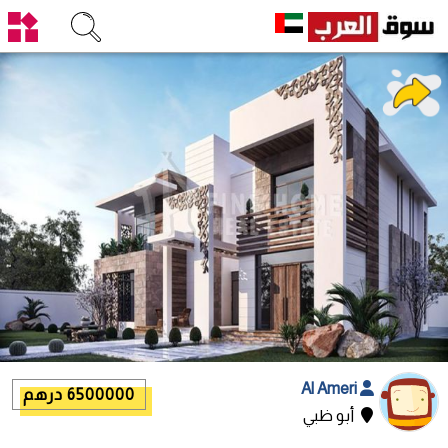
Al Ameri
6500000 درهم
أبو ظبي