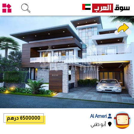
Al Ameri
6500000 درهم
أبو ظبي