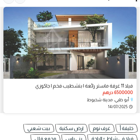
فيلا 11 غرفة ماستر رائعة | بتشطيب فخم | جاكوزي
6500000 درهم
أبو ظبي، مدينة شخبوط
14/07/2025
خليفة أ
غرف نوم
ارض سكنية
بيت شعبي
فيلا في شاطئ الراحة
بني ياس
مجمع فلل