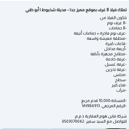
تملك فيلا 8 غرف بموقع مميز جدا - مدينة شخبوط | أبو ظبي
تتكون الفيلا من:
-8 غرف نوم
-8 حمامات
-غرف نوم فاخرة + حمامات أنيقة
-منطقة معيشة واسعة
-قاعات كبيرة
-أربعة مداخل
-مطابخ مجهزة بأناقة
-غرفة خادمة
-غرفة غسيل
-غرفة تخزين
-مجلس
-سطح
-فناء كبير
-مرآب
-المساحة:10,000 قدم مربع
-الرقم المرجعي: VH984913
شركة فاين هوم العقارية ذ.م.م:
للتواصل مع السيد سمير :0503070042