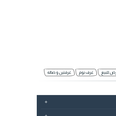
رض للبيع
غرف نوم
غرفتين و صاله
+
+