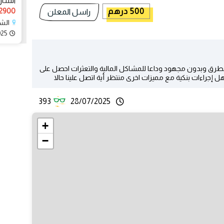
الشار
2900 درهم
500 درهم
راسل المعلن
الشا
025
رق وبدون مجهود وداعا للمشاكل المالية والتعثرات احصل على
جراءات بنكية مع مميزات اخرى منتظر أية اتصل علينا حالا
393
28/07/2025
+
−