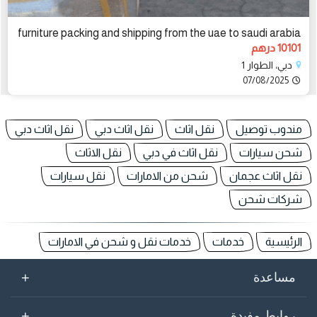
furniture packing and shipping from the uae to saudi arabia
10101 درهم
دبي، الطوار 1
07/08/2025
مندوب توصيل
نقل اثاث
نقل اثاث دبي
نقل اثاث دبي
شحن سيارات
نقل اثاث في دبي
نقل الاثاث
نقل اثاث عجمان
شحن من الامارات
نقل سيارات
شركات شحن
الرئيسية
خدمات
خدمات نقل و شحن في الامارات
+
مساعدة
+
روابط مفيدة