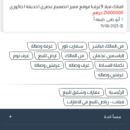
امتلك فيلا 9غرف| موقع مميز | تصميم عصري | حديقة | جاكوزي
25000000 درهم
أبو ظبي، خليفة أ
11/08/2025
من المالك مباشر
سمارت تاور
غرفة وصالة
الياسمين عجمان
من المالك
ارض للبيع
غرف نوم
تكملة اقساط
غرف وصاله
غرفتين وصالة
غرفتين وصاله
الرئيسية
عقارات وشقق للبيع
فيلات - رياض للبيع في الامارات
+
مساعدة