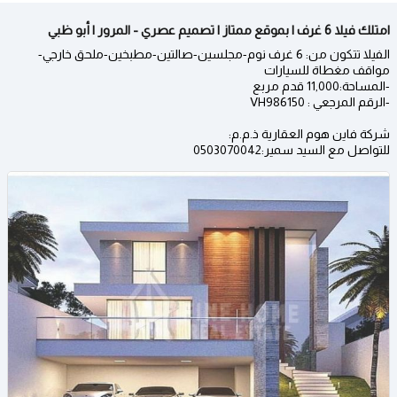
امتلك فيلا 6 غرف | بموقع ممتاز | تصميم عصري - المرور | أبو ظبي
الفيلا تتكون من: 6 غرف نوم-مجلسين-صالتين-مطبخين-ملحق خارجي-
مواقف مغطاة للسيارات
-المساحة:11,000 قدم مربع
-الرقم المرجعي : VH986150
شركة فاين هوم العقارية ذ.م.م:
للتواصل مع السيد سمير:0503070042