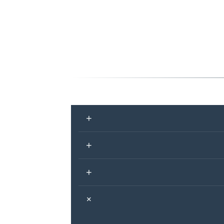
+
+
+
+