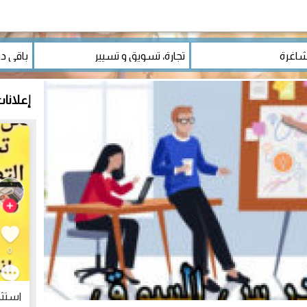
إعلانا
استث