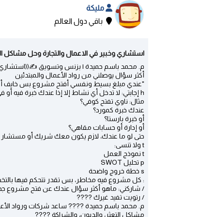
مليكة
باقي دول العالم
استشاري وخبير في الاعمال والتجارة وحل مشاكل الشر
م. محمد باسم حميدة | بزنس وتسويق ✍((استشاري وخ
أكثر سؤال يوصلني من رواد الأعمال والمبتدئين
"عندي مبلغ بسيط ونفسي أفتح مشروع بس خايف أ
h إجابتي: لا تدخل أي نشاط إلا إذا عندك خبرة فيه أو في أحد جوانبه الأساسية.
مثال: ناوي تفتح كوفي؟
عندك خبرة كمورد؟
أو خبرة بارستا؟
أو إدارة أو حسابات مقاهي؟
حتى لو ما عندك، لازم يكون معك شريك أو مستشار 
t ولا تنسى:
t نموذج العمل
p تحليل SWOT
s خطة خروج واضحة
: كل مشروع فيه مخاطر، بس تقدر تتحكم فيها بالتخ
/ شاركني: ماهو أكثر سؤال عندك عن فتح مشروع جد
/ رتويت تفيد غيرك ????
م. محمد باسم حميدة ???? ساعد شركات ورواد الأعما
مشاكل التعثر، والديون، والشراكة ????