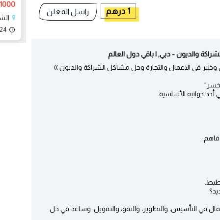
1000 درهم
1 درهم
راسل المعلن
الشا
024
اكة والديون - دبي, | باقي دول العالم
بير في الاعمال والتجارة وحل مشاكل الشراكة والديون ))
خسر"
فاهم.
طيط.
يد؟
ل في التأسيس، والتطوير، والنمو، والتمويل. وساعد في حل