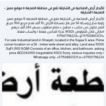
للأيحار أرض الصناعية في الشارقة تقع في منطقة الصجعة s موقع مميز -
الصجعة | الشارقة
للأيحار أرض الصناعية في الشارقة تقع في منطقة الصجعة S موقع مميز
زاوية شارع وسكة 56 متر قاز بمساحة الأرض 10 ألف قدم مربع 900 مربع
المتر تتكون من مكتب + مطبخ + حمام مطلوب بسعر 240 ألف درهم
اماراتي قابل للتفاوض (KSD) عذرا/ للجادين فقط​ / واتساب فقط:
+971508651231 أو +971501796224
For sale Industrial land in Sharjah, located in the Sajaa S area. Prime
corner location on a 56 - meter wide street and alley. Land area 10000
SqFt (900 SQM) Consists of an office, kitchen, and bathroom. asking
price AED240000 (negotiable) KSD) Sorry, serious inquiries only​ /
Whatsapp only: +971508651231 or +971501796224