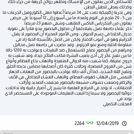
للأسخاص الذين يعانون من الإمساك وتظهر روائح كريهة من جراء ذلك
وكذلك يعطي لتطبل البطن.
وفي تجربة إكلينيكية تمت على 34 مريضاً أعطوا مغلي الكلوروفيل الجرعات ما
بين 5 - 20 ملجم في اليوم ولمدة ما بين أسبوع إلى 12 أسبوعاً على مرضى
يعانون من البنكرياس الناكس الملتهب وشفي منهم 23 مريضاً.
ذكر علماء جامعة تمبل بفيلادلفيا أن محلول اليخضور يبدو قادراً على تقوية
جدران الخلايا في جسم الحيوان ، ومن الأمور المحيرة أن اليخضور لا يقتل
الجراثيم وهو في أنبوب الاختبار ولكن متى اتصل بالأنسجة الحية زاد في
مقاومة الخلية ومنع نمو الجرثوم ، وقد حضرت في جامعة تمبل محاليل
ومراهم من اليخضور تصلح للاستعمال ضد التقيحات وعولجت به 1200 حالة
ما بين تقيح غائر إلى أذى يصيب البشرة فكانت النتائج جيدة، وقد شفيت به
جروح عميقة، كما شفيت منه الدوالي المتقيحة والتهاب نخاع العظام وأنواع
شتى من القروح المنضجة، وحالات كثيرة كان أصحابها مصابين بذبحة الحلق
وتقيح اللثة الشديد، كما أن ألف حالة عولجت باليخضور من التهابات الجهاز
التنفسي مثل التهاب كهوف العظام، والتهاب الغشاء المخاطي في الأنف
والزكام وصنعت حشوات مشبعة باليخضور فجففت الصديد وأزالت
الاحتقانات ، لا يوجد في المراجع العلمية ما يشير إلى أضرار جانبية ولا تداخلات
دوائية لليخضور ولا سيما إذا اتبعت التعليمات الموجودة على المستحضر الذي
يوجد في
المحلات التكميلي
2264
12/04/2019