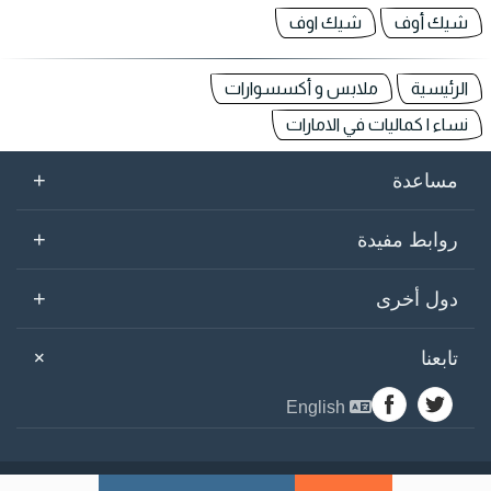
شيك أوف
شيك اوف
الرئيسية
ملابس و أكسسوارات
نساء | كماليات في الامارات
+
مساعدة
+
روابط مفيدة
+
دول أخرى
+
تابعنا
English