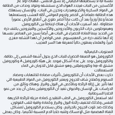
نفسه آية لا يستطيعها الكيميائي إلا بشق الأنفس ، فهناك أولاً غاز
الأكسجين من النبات فيجدد الهواء الذي نستنشقه وتتولد وحدات من الطاقة
في المواد السكرية والكربوهيدرات وتخزن في النبات ، والإنسان يستهلك
هذه الطاقة طعاماً في الخضر ولحوم المواشي آكلة العشب ويستعملها
فحماً وغازاً وزيتاً بعد أن كانت نباتاً أخضر طوي في أطباق الأرض عصوراً
متطاولة ، لقد أسفرت الأبحاث أن هناك ارتباطاً بين الكلوروفيل
وهيموجلوبين ذرات الكربون والأيدروجين والأكسجين والنيتروجين يكتنف ذرة
من الحديد بينما المادة الخضراء في النبات هي أيضاً نسيج من العناصر نفسها
إلا أنها تكتنف ذرة من المغنيسيوم ، فمن الواضح أن لهذا التشابه مغزى
كبيراً، والعلماء يعملون حالياً لمعرفة هذا السر العجيب .
المحتويات الكيميائية
الكلوروفيل هو الصبغة الخضراء للنبات الذي يحول أشعة الشمس إلى طاقة،
والكلوروفيل يوجد على عدة أشكال فيوجد على هيئة كلوروفيل A وكلوروفيل
مشتق (sp-d) وكلوروفيللين وهو مشتق قابل للذوبان في الماء
الاستعمالات
ذكرت بعض الأبحاث أن للكلوروفيل تأثيرات مضادة للالتهابات ومضاد
للسموم وكعلاج شاف للجروح ويعتبر الكلوروفيل من المواد الطبيعية التي
لها تأثير على إزالة الرائحة وبالأخص في البول والبراز، وهناك وثائق من
الدراسات على الإنسان والحيوان تفيد أن الكلوروفيلين يمكن أن يحد من نمو
الخلايا السرطانية.
لقد استعمل الكلوروفيل في الطب التقليدي كمادة مزيلة للرائحة الكريهة
للنفس وكذلك لتخفيف رائحة البول والبراز وكمادة واقية لثقب القولون،
وكذلك ضد تلوث الجروح بالجراثيم ، وكان يستخدم الكلوروفيل لمشاكل
القناة الهضمية مثل الإمساك ولتنبه خلايا الدم المسببة للأنيميا ، وكان يعطى