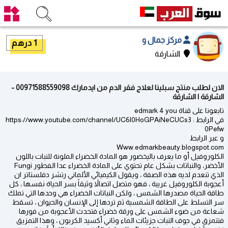
مركز جمال و
1 درهم
الشارقة
الان لطلب منتج سبلينا لعلاج فقر الدم من ايدمارك 00971588559098 -
الشارقة | الشارقة
تابعونا على قناة edmark 4 you
في الرابط : https://www.youtube.com/channel/UC6l0HoGPAiNeCUCs3
0Pefw
و عبر الرابط
Www.edmarkbeauty.blogspot.com
الكلوروفيل أو ما يعرف باليخضور هو المادة الخضراء الملونة للنبات باللون
الأخضر، والنباتات بشكل عام تحتوي على المادة الخضراء عدا الفطور Fungi
الذي تنعدم لديه هذه الصفة ، ويقول الكيميائي الألماني رتشر دفلستاتر ان
أعجوبة الكلوروفيل غريبة ، فهو متصل اتصالاً وثيقاً بسر الحياة نفسها ، كل
طاقة الحياة مصدرها الشمس ، ولكن النباتات الخضراء هي وحدها التي تملك
سر التسلط على الطاقة الشمسية ثم تردها إلى الإنسان والحيوان ، تسقط
شعاعة من ضوء الشمس على ورقة خضراء فتحدث الأعجوبة من فورها
فتتمزق في جوف النبات جزيئات الماء وثاني أكسيد الكربون ، وهذا التمزيق