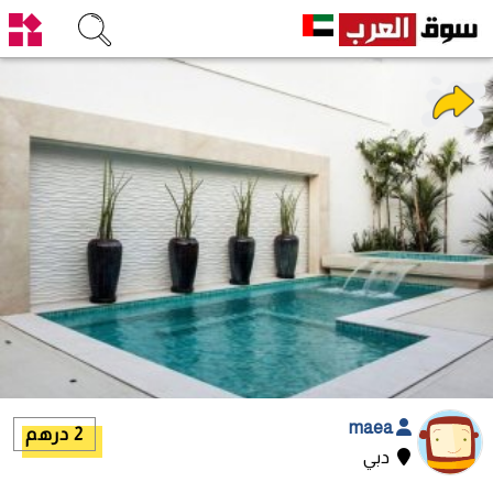
maea
2 درهم
دبي