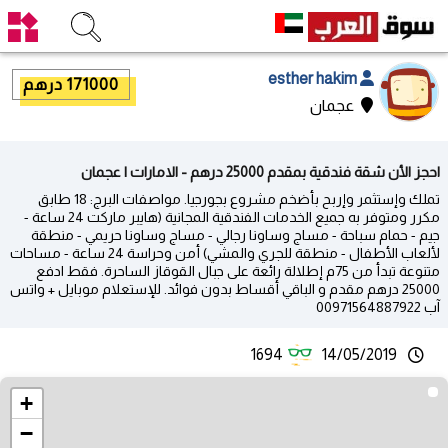
esther hakim
171000 درهم
عجمان
احجز الأن شقة فندقية بمقدم 25000 درهم - الامارات | عجمان
تملك وإستثمر وإربح بأضخم مشروع بجورجيا. مواصفات البرج: 18 طابق
مكرر ومتوفر به جميع الخدمات الفندقية المجانية (هايبر ماركت 24 ساعة -
جيم - حمام سباحة - مساج وساونا رجالي - مساج وساونا حريمي - منطقة
لألعاب الأطفال - منطقة للجري والمشي) أمن وحراسة 24 ساعة - مساحات
متنوعة تبدأ من 75م إطلالة رائعة على جبال القوقاز الساحرة. فقط ادفع
25000 درهم مقدم و الباقي أقساط بدون فوائد. للإستعلام موبايل + واتس
آب 00971564887922
1694
14/05/2019
+
−