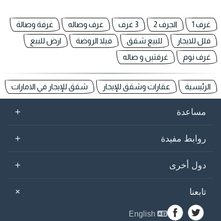
غرف 1
الجرف 2
3 غرف
غرف وصاله
غرفة وصالة
فلل للايجار
للبيع شقق
فيلا الروضة
ارض للبيع
غرف نوم
غرفتين و صاله
الرئيسية
عقارات وشقق للإيجار
شقق للإيجار في الامارات
+
مساعدة
+
روابط مفيدة
+
دول أخرى
+
تابعنا
English