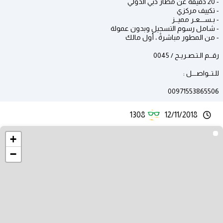
- 20 دقيقة عن مطار دبي الدولي
- تكييف مركزي
- بـســـعـر مميــز
- شامل رسوم التسجيل وبدون عمولة
- من المطور مباشرةً ، أول مالك
رقــم الـتـصـريـح / 0045
للـتــواصـــل :
00971553865506
1308
12/11/2018
+
−