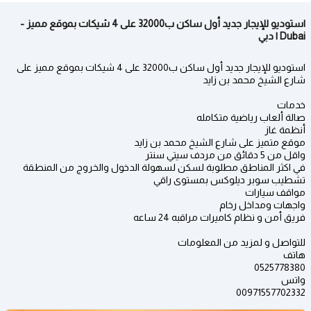
استوديو للإيجار جديد أول ساكن ب32000 على 4 شيكات بموقع مميز -
Dubai | دبي
استوديو للإيجار جديد أول ساكن ب32000 على 4 شيكات بموقع مميز على
شارع الشيخ محمد بن زايد
خدمات
صالة ألعاب رياضية متكامله
أنظمة غاز
موقع متميز على شارع الشيخ محمد بن زايد
واقل من 5 دقائق من مردف سيتي سنتر
في اكثر المناطق مطلوبة لسكن لسهولة الدخول والخروج من المنطقة
تشطيب سوبر ديلوكس بمستوى راقي
مواقف سيارات
واجهات ومداخل رخام
فريق أمن و نظام كاميرات مراقبه 24 ساعه
للتواصل و لمزيد من المعلومات
هاتف
0525778380
واتس
00971557702332