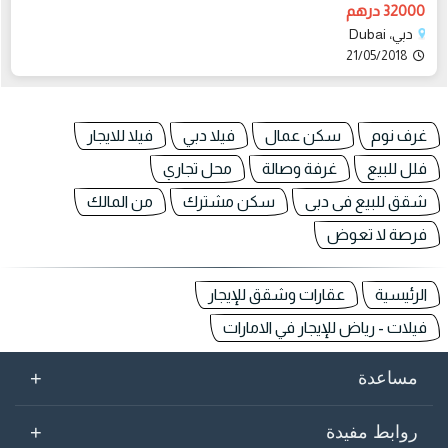
32000 درهم
دبي، Dubai
21/05/2018
غرف نوم
سكن عمال
فيلا دبي
فيلا للايجار
فلل للبيع
غرفة وصالة
محل تجاري
شقق للبيع فى دبى
سكن مشترك
من المالك
فرصة لا تعوض
الرئيسية
عقارات وشقق للإيجار
فيلات - رياض للإيجار في الامارات
+
مساعدة
+
روابط مفيدة