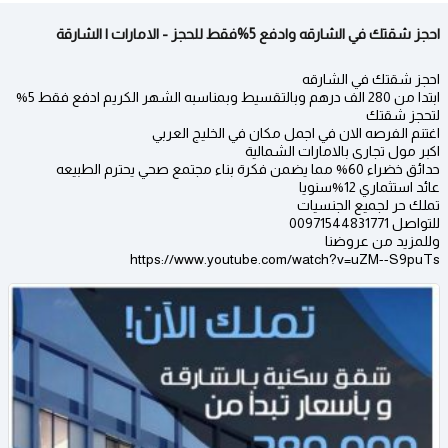
احجز شقتك في الشارقه وادفع 5%فقط للحجز - الامارات | الشارقة
احجز شقتك في الشارقه
ابتدا من 280 الف درهم وبالتقسيط وبمناسبه الشهر الكريم ادفع فقط 5%
لتحجز شقتك
اغتنم الفرصه الان في اجمل مكان في الخليج العربي
اكبر مول تجارى بالامارات الشمالية
حدائق خضراء 60% مما يضمن فكرة بناء مجتمع صحي يحترم الطبيعه
عائد استثماري 12%سنويا
تملك حر لجميع الجنسيات
للتواصل 00971544831771
وللمزيد من عروضنا
https://www.youtube.com/watch?v=uZM--S9puTs