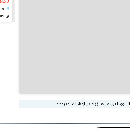
0 درهم
عجم
019
ا! سوق العرب غير مسؤولة عن الإعلانات المعروضة!