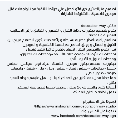
تصميم منزلك ثرى دى 3dو احصل علي خرائط التنفيذ مجانا واجهات فلل
مودرن كلاسيك - الشارقه | الشارقة
مكتب decoration way
يقوم بتصميم ديكورات داخلية للفلل و القصور و الفنادق بارقى الاساليب
العصرية و الفخمة
تصاميم راقية بافكار عصرية بسيطة و رائعة حيث يكون التصميم مزيج بين
الذوق و الجمال و رونق الحاضر مع لمسة الكلاسيك و المودرن
نحن نقوم بالتصميم الثلاثي الأبعاد ونقدم خرائط تنفيذ تشمل
(مخططات الأرضيات-ومخططات الأسقف-ومخططات الجدران-
ومخططات توزيع الأنارة....ألخ)
ديكورات - مصمم ديكور - مودرن - كلاسك - غرف نوم - مجالس - مجلس -
مجلط - صالونات - مجلس نساء - مجلس رجال - فلل - شقق - واجهات
خارجيه - ديكور داخلى
مما جعلنا محل ثقة لكثير من العملاء لدينا ..وسهل عليهم مرحلة التنفيذ
بكثير .
أعمالنا كثيرة والحمدلله ولا يمكن عرضها جميعا لخصوصية العملاء.
نعمل لكافة مناطق المملكة ..
تابعونا علي الانستجرام
https://www.instagram.com/decoration way studio/
تابعونا علي الفيس بوك
www.facebook.com/decoration.way.ega