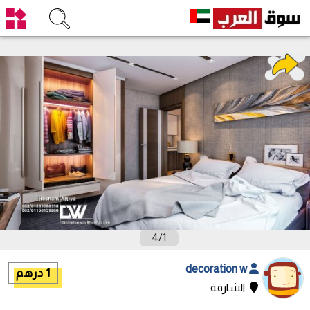
4
/
1
decoration w
1 درهم
الشارقة