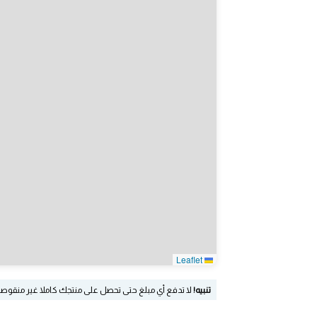
Leaflet
تنبيه!
لا تدفع أي مبلغ حتى تحصل على منتجك كاملا غير منقوص