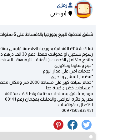
رمزى
أبو ظبي
شقق فندقية للبيع بجورجيا بالاقساط على 6 سنوات بمنتجع mf2 - ابوظبى | أبو ظبي
رسوم تسجيل او عمولات فقط ادفع 30 الف درهم دفعة اولى والباقى اقساط على 75 شهر
منتجع متكامل الخدمات ( الأمنية - الترفيهية - السياحية
*جيم وساونا وجاكوزى
* خدمات امن على مدار اليوم
*مضمار للمشى والجرى
*حمام سباحة كبير على مساحة 2000 متر ومكان مخصص لباركين السيارات
* مساحات خضراء كبيرة جدا
موجود شقق بمساحات مختلفة واطلالات مختلفة
تصريح دائرة الاراضى والاملاك بعجمان رقم 00141
للاتصال ت/واتساب
00971505835451