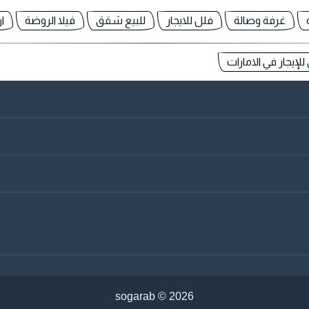
غرفة وصالة
فلل للايجار
للبيع شقق
فيلا الروضة
ا
إيجار في الامارات
sogarab ©
2026