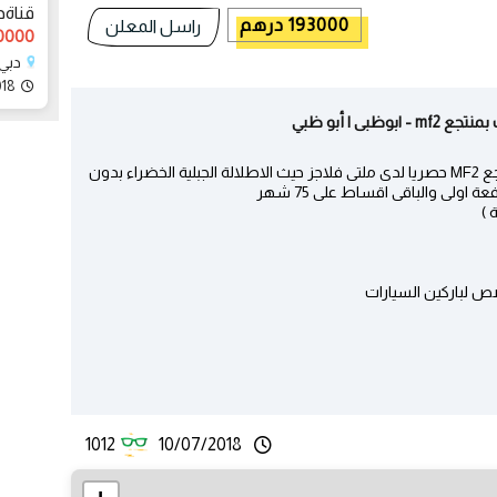
قناةد
193000 درهم
راسل المعلن
700000 
دبي،
018
تملك شقتك الفندقية بجورجيا بالعاصمة تبليسى بمنتجع MF2 حصريا لدى ملتى فلاجز حيث الاطلالة الجبلية الخضراء بدون
 )
1012
10/07/2018