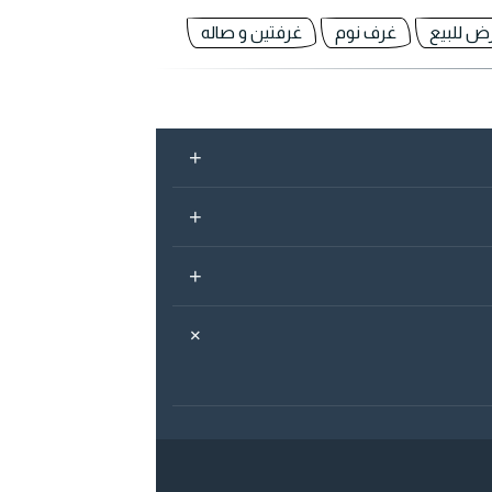
رض للبيع
غرف نوم
غرفتين و صاله
+
+
+
+