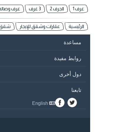
غرف 1
الجرف 2
3 غرف
غرف وصاله
الرئيسية
عقارات وشقق للإيجار
شقق لل
مساعدة
روابط مفيدة
دول أخرى
تابعنا
English