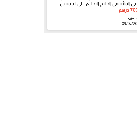
بي المائيةفي الخليج التجاري علي الممشى
سنوات
درهم
999000 درهم
 دبي
دبي، دبى
09/07/2018
09/07/2