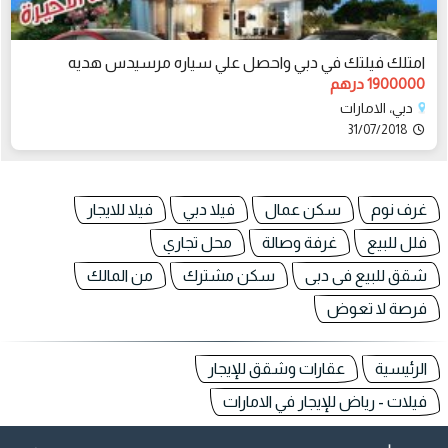
امتلك فيلتك في دبي واحصل علي سياره مرسيدس هديه
1900000 درهم
دبي، الامارات
31/07/2018
غرف نوم
سكن عمال
فيلا دبي
فيلا للايجار
فلل للبيع
غرفة وصالة
محل تجاري
شقق للبيع فى دبى
سكن مشترك
من المالك
فرصة لا تعوض
الرئيسية
عقارات وشقق للإيجار
فيلات - رياض للإيجار في الامارات