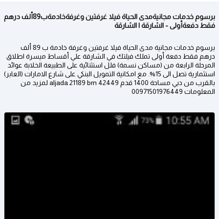
برسوم خدمات مجانيةمدى الحياة فيلا غرفتين وغرفةخادمةب89ألف درهم
فقط دفعةأولى - الشارقة | الشارقة
برسوم خدمات مجانية مدى الحياة فيلا غرفتين وغرفة خادمة ب 89 ألف
درهم فقط دفعة أولى تملك فيلتك في الشارقة علي أقساط ميسرة اطلاق
المرحلة الرابعة من (مساكن نسمة) فلل استثنائية على الطبيعة الخلابة عوائد
استثمارية تصل الى 15%. مع امكانية التمويل البنكي على شارع الامارات (العابر)
بالقرب من دبي مساحة 1400 قدم aljada 21189 brn 42449​ لمزيد من
المعلومات 00971501976449