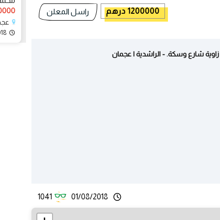
محمد 
400000 
1200000 درهم
راسل المعلن
عجما
018
اوية شارع وسكة. - الراشدية | عجمان
1041
01/08/2018