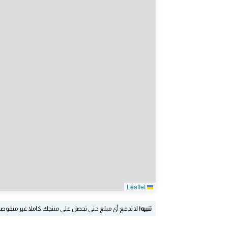
Leaflet
تنبيه!
لا تدفع أي مبلغ حتى تحصل على منتجك كاملا غير منقوص