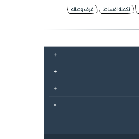
تكملة اقساط
غرف وصاله
+
+
+
+