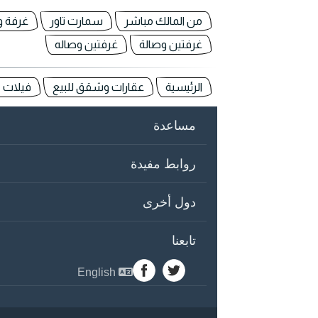
من المالك مباشر
سمارت تاور
غرفة و
غرفتين وصالة
غرفتين وصاله
الرئيسية
عقارات وشقق للبيع
فيلات -
مساعدة
روابط مفيدة
دول أخرى
تابعنا
English