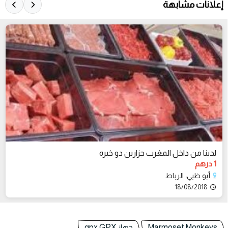
إعلانات مشابهة
لدينا من داخل المغرب جزارين دو خبره
1 درهم
أبو ظبي، الرباط
18/08/2018
Marmoset Monkeys
جهاز gpx GPX