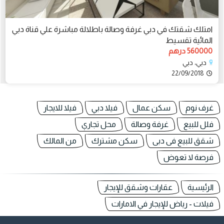
امتلك شقتك في دبي غرفة وصالة باطلالة مباشرة علي قناة دبي
المائية تقسيط
560000 درهم
دبي، دبي
22/09/2018
غرف نوم
سكن عمال
فيلا دبي
فيلا للايجار
فلل للبيع
غرفة وصالة
محل تجاري
شقق للبيع فى دبى
سكن مشترك
من المالك
فرصة لا تعوض
الرئيسية
عقارات وشقق للإيجار
فيلات - رياض للإيجار في الامارات