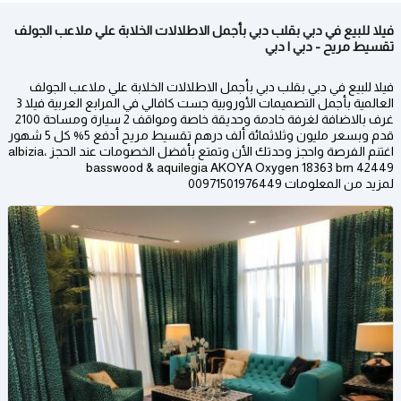
فيلا للبيع في دبي بقلب دبي بأجمل الاطلالات الخلابة علي ملاعب الجولف
تقسيط مريح - دبي | دبي
فيلا للبيع في دبي بقلب دبي بأجمل الاطلالات الخلابة علي ملاعب الجولف
العالمية بأجمل التصميمات الأوروبية جست كافالي في المرابع العربية فيلا 3
غرف بالاضافة لغرفة خادمة وحديقة خاصة ومواقف 2 سيارة ومساحة 2100
قدم وبسعر مليون وثلاثمائة ألف درهم تقسيط مريح أدفع 5% كل 5 شهور
اغتنم الفرصة واحجز وحدتك الأن وتمتع بأفضل الخصومات عند الحجز albizia،
basswood & aquilegia AKOYA Oxygen 18363 brn 42449​
لمزيد من المعلومات 00971501976449