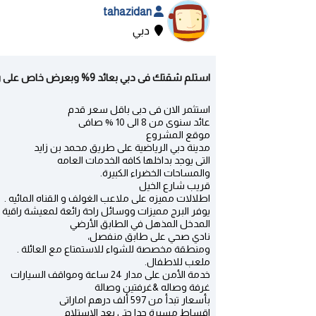
tahazidan
دبي
استلم شقتك فى دبي بعائد 9% وبعرض خاص على رسوم الخدمات - دبي | دبي
استثمر الان فى دبى باقل سعر قدم
عائد سنوى من 8 الى 10 % صافى
موقع المشروع
مدينة دبي الرياضية على طريق محمد بن زايد
التى يوجد بداخلها كافه الخدمات العامه
والمساحات الخضراء الكبيرة.
قريب شارع الخيل
اطلالات مميزه على ملاعب الغولف و القناه المائيه .
يوفر البرج مميزات ووسائل راحة رائعة لمعيشة راقية
المدخل المذهل في الطابق الأرضي
نادي صحي على طابق منفصل،
ومنطقة مخصصة للشواء للاستمتاع مع العائلة .
ملعب للاطفال.
خدمة الأمن على مدار 24 ساعة ومواقف السيارات
غرفة وصاله &غرفتين وصالة
بأسعار تبدأ من 597 ألف درهم اماراتى
اقساط مسيرة جدا حتى بعد الاستلام