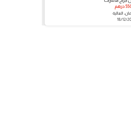
ابراج الامارات
3150000 درهم
درهم
أبو ظبي، ابوظبي
ن، العالية
17/12/2018
18/12/2