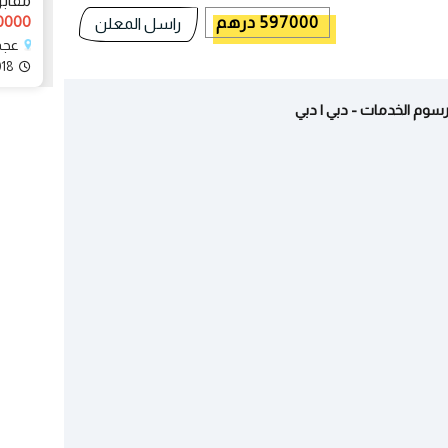
مقابل 
550000 
597000 درهم
راسل المعلن
عجما
018