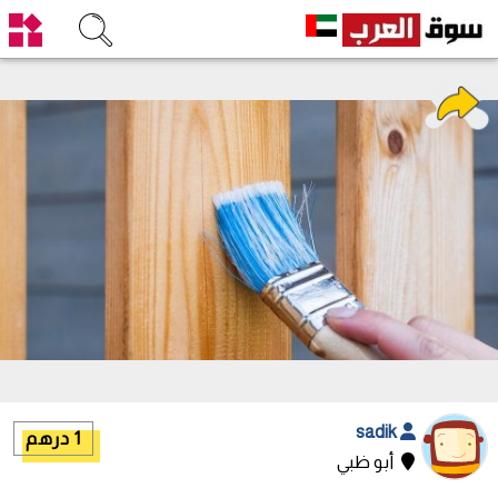
sadik
1 درهم
أبو ظبي