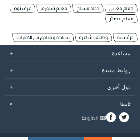
حمام مغربي
حداد مسلح
معلم شاورما
غرف نوم
معلم عصائر
الرئيسية
وظائف شاغرة
سياحة و فنادق في الامارات
+
مساعدة
+
روابط مفيدة
+
دول أخرى
+
تابعنا
English