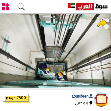
abusifeen
2500 درهم
أبو ظبي