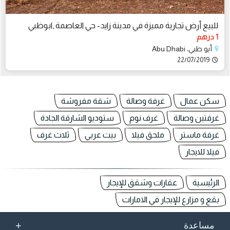
للبيع أرض تجارية مميزة في مدينة زايد- حي العاصمة ,ابوظبي
1 درهم
أبو ظبي، Abu Dhabi
22/07/2019
سكن عمال
غرفة وصالة
شقة مفروشة
غرفتين وصالة
غرف نوم
ستوديو الشارقة الجادة
غرفة ماستر
ملحق فيلا
بيت عربي
ثلاث غرف
فيلا للايجار
الرئيسية
عقارات وشقق للإيجار
بقع و مزارع للإيجار في الامارات
+
مساعدة