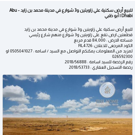
للبيع أرض سكنية علي زاويتين و3 شوارع في مدينة محمد بن زايد - Abu
Dhabi | أبو ظبي
للبيع أرض سكنية علي زاويتين و3 شوارع في مدينة محمد بن زايد
قطعتين ارض تقع على زاويتين و3 شوارع منهم شارع رئيسي
مساحه الارض : 84,000 قدم مربع
الكود المرجعى للاعلان: RL4726
لمزيد من المعلومات يمكنكم التواصل مع السيد / اسامه : 0505041027 او
026592300
رقم الرخصة للسيد اسامة : 2018/56888
رخصة التسجيل العقاري : 2018/53733