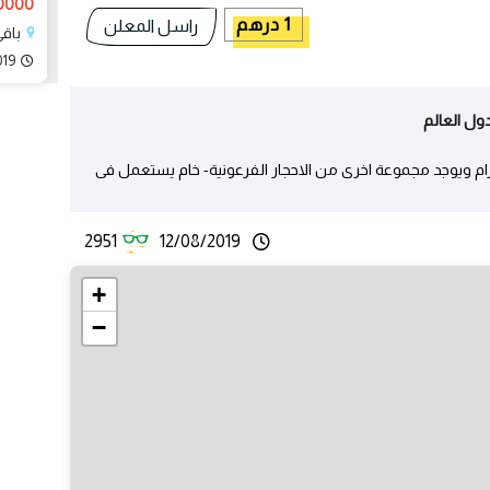
300000 
1 درهم
راسل المعلن
باقي
019
دول العالم
ر فرعونى - جوهرة العصور القديمة الوزن 136 جرام ويوجد مجموعة اخرى من الاحجار الفرعونية- خام يستعمل فى
2951
12/08/2019
+
−