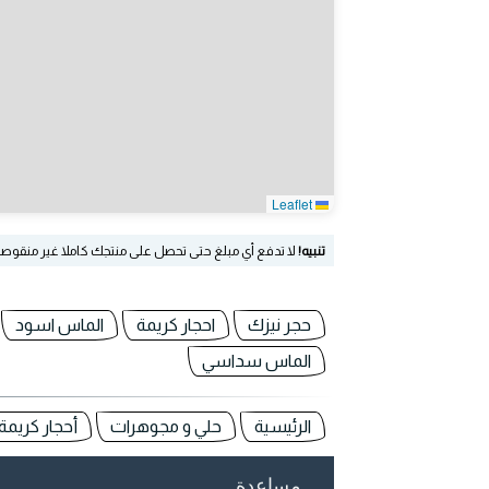
Leaflet
تنبيه!
لا تدفع أي مبلغ حتى تحصل على منتجك كاملا غير منقوص
حجر نيزك
احجار كريمة
الماس اسود
الماس سداسي
الرئيسية
حلي و مجوهرات
أحجار كريمة 
مساعدة