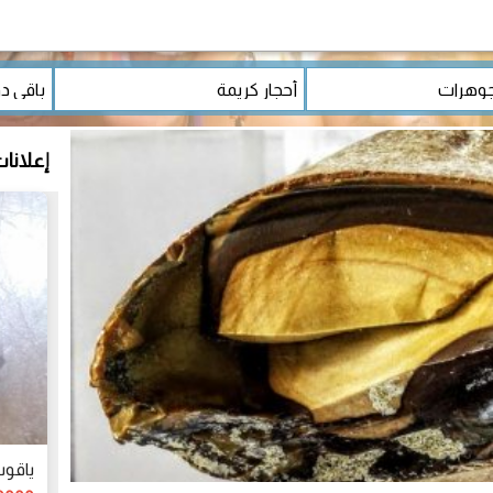
إعلانا
ياقوت