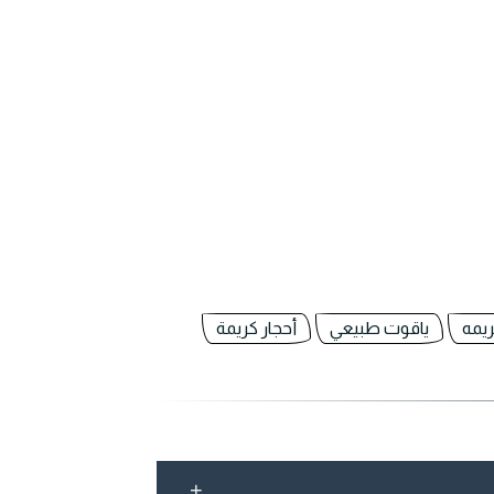
ريمه
ياقوت طبيعي
أحجار كريمة
+