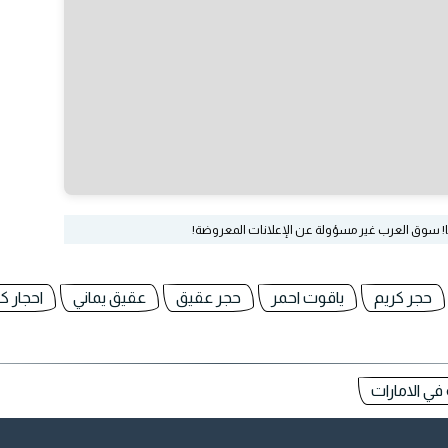
ا! سوق العرب غير مسؤولة عن الإعلانات المعروضة!
حجر كريم
ياقوت احمر
حجر عقيق
عقيق يماني
احجار ك
في الامارات