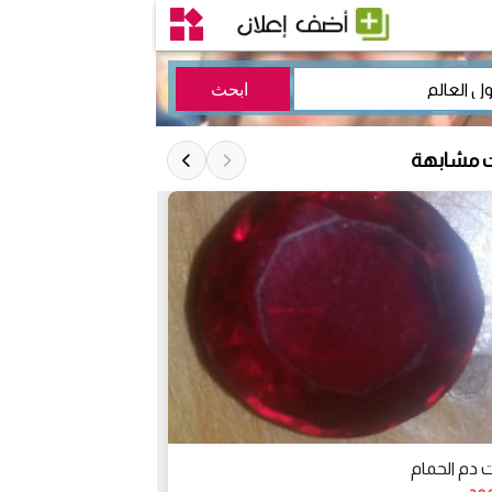
ت مشابهة
 دم الحمام
نيزك مريخي نادر ج