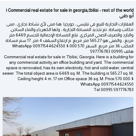
Commercial real estate for sale in georgia,tbilisi - rest of the world |
أبو ظبي
العقارات التجارية للبيع في تبليسي ، جورجيا. هنا مبنى لأي نشاط تجاري ، مبنى
مكاتب وساحة. تم تجديد المساحة التجارية ، ولها الكهرباء والماء الساخن
والبارد والصرف الصحي المركزي. تبلغ المساحة الإجمالية للجسم 6469 متر
مربع ، والمبنى هو 565.27 متر مربع. م ارتفاع السقف 4 متر. 17 سم مساحة
المكتب 36 متر مربع. السعر 570 000 $ WhatsApp 00971544624550
هاتف 00995 597776783
Commercial real estate for sale in Tbilisi, Georgia. Here is a building for
any commercial activity,an office building and yard. The commercial
space is renovated, has its own electricity, hot and cold water, central
sewer. The total object area is 6469 sq. M. The building is 565.27 sq. M.
Ceiling height 4 m. 17 cm Office space 36 sq. M. Price 570 000 $
WhatsApp 00971544624550
Tel 00995 597776783