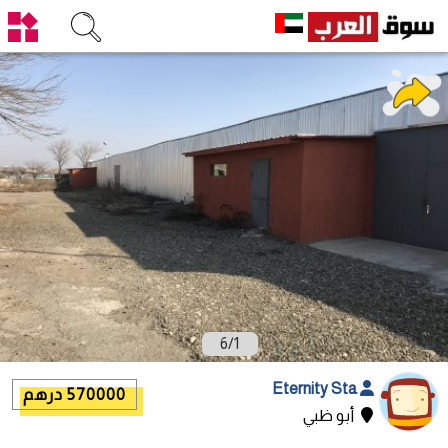
6
/
1
Eternity Sta
570000 درهم
أبو ظبي