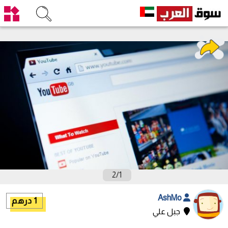
2
/
1
AshMo
1 درهم
جبل علي