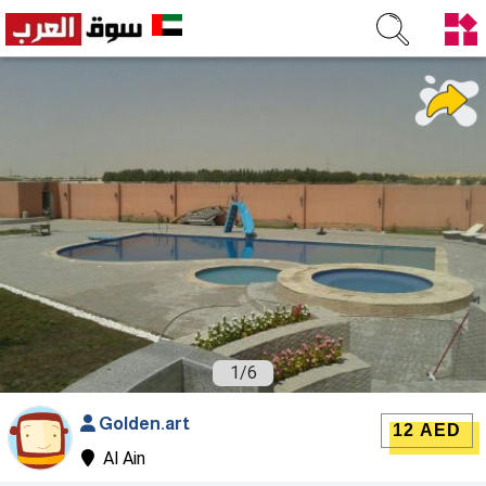
1
/
6
Golden.art
12 AED
Al Ain