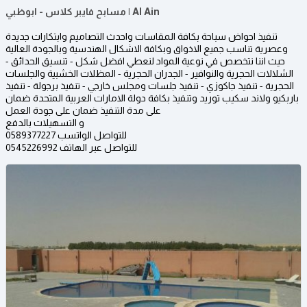
مسابح فايبر كلاس - ابوظبي | Al Ain
تنفيذ احواض سباحة بكافة المقاسات واحدث التصاميم وابتكارات جديدة
وعصرية تناسب جميع الاذواق وبكافة الاشكال الهندسية وبالجودة العالية
حيث اننا نتخصص في نوعية المواد لنعطي افضل شكل - تنسيق الحدائق -
الشلالات الحجرية والنوافير - الجدران الحجرية - المظلات الخشبية والجلسات
الحجرية - تنفيذ جاكوزي - تنفيذ جلسات ومجلس خارجي - تنفيذ برجولة - تنفيذ
باربكيو ولاند سكيب توريد وتنفيذ بكافة دولة الامارات العربية المتحدة ضمان
على مدة التنفيذ ضمان على جودة العمل
و التسهيلات بالدفع
للتواصل الواتسب 0589377227
للتواصل عبر الهاتف 0545226992